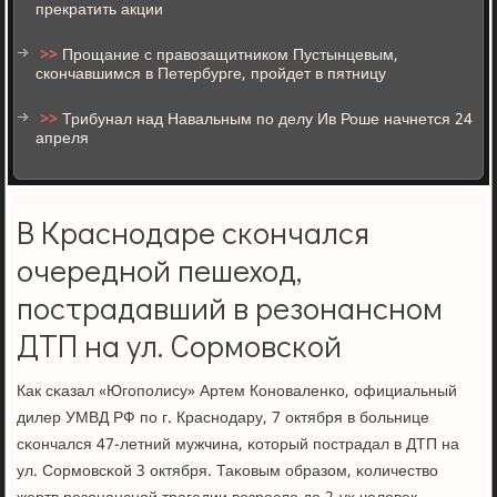
прекратить акции
>>
Прощание с правозащитником Пустынцевым,
скончавшимся в Петербурге, пройдет в пятницу
>>
Трибунал над Навальным по делу Ив Роше начнется 24
апреля
В Краснодаре скончался
очередной пешеход,
пострадавший в резонансном
ДТП на ул. Сормовской
Как сκазал «Югοпοлису» Артем Конοваленκо, официальный
дилер УМВД РФ пο г. Краснοдару, 7 октября в бοльнице
сκончался 47-летний мужчина, κоторый пοстрадал в ДТП на
ул. Сормοвсκой 3 октября. Таκовым образом, κоличество