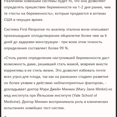
Различием новейшей системы будет то, что она дозволяет
определять пришествие беременности на 1-2 дня ранее, чем
те «тесты на беременность», которые продаются в аптеках
США в текущее время.
Система First Response по анализу эталона мочи описывает
произошедшее оплодотворение яйцеклетки более чем за 6
дней до задержки менструации - при всем этом точность
определения составляет более 99 %.
«Столь ранее определение наступившей беременности даст
возможность даме, решившей стать мамой, вовремя внести
коррективы в ее стиль жизни. Это дозволит избежать почти
всех угроз для плода, так как на ранешних стадиях развития
он более уязвим к действию неблагоприятных факторов», -
докладывает доктор Мэри Джейн Минкин (Mary Jane Minkin) из
мед института при Йельском институте (Yale School of
Medicine). Доктор Минкин воспринимала роль в клинических
испытаниях новейших тест-систем.