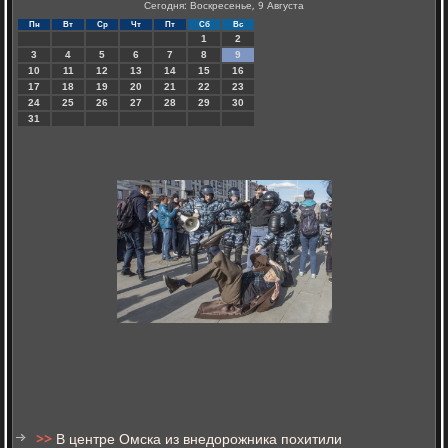
Сегодня: Воскресенье, 9 Августа
Пн
Вт
Ср
Чт
Пт
Сб
Вс
1
2
3
4
5
6
7
8
9
10
11
12
13
14
15
16
17
18
19
20
21
22
23
24
25
26
27
28
29
30
31
>>
В центре Омска из внедорожника похитили