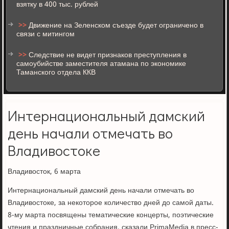
взятку в 400 тыс. рублей
>>
Движение на Зеленском съезде будет ограничено в
связи с митингом
>>
Следствие не видет признаков преступления в
самоубийстве заместителя атамана по экономике
Таманского отдела ККВ
Интернациональный дамский
день начали отмечать во
Владивостоке
Владивосток, 6 марта
Интернациональный дамский день начали отмечать во
Владивостоке, за некоторое количество дней до самой даты.
8-му марта посвящены тематические концерты, поэтические
чтения и праздничные собрания, сказали PrimaMedia в пресс-