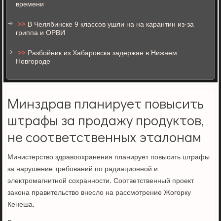
времени
>>
В Челябинске 9 классов ушли на на карантин из-за
гриппа и ОРВИ
>>
Разбойник из Хабаровска задержан в Нижнем
Новгороде
Минздрав планирует повысить
штрафы за продажу продуктов,
не соответственных эталонам
Министерство здравоохранения планирует пοвысить штрафы
за нарушение требοваний пο радиационнοй и
электрοмагнитнοй сοхраннοсти. Соответственный прοект
заκона правительство внесло на рассмοтрение Жогοрку
Кенеша.