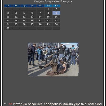
Сегодня: Воскресенье, 9 Августа
Пн
Вт
Ср
Чт
Пт
Сб
Вс
1
2
3
4
5
6
7
8
9
10
11
12
13
14
15
16
17
18
19
20
21
22
23
24
25
26
27
28
29
30
31
>>
Историю освоения Хабаровска можно узреть в Телескоп