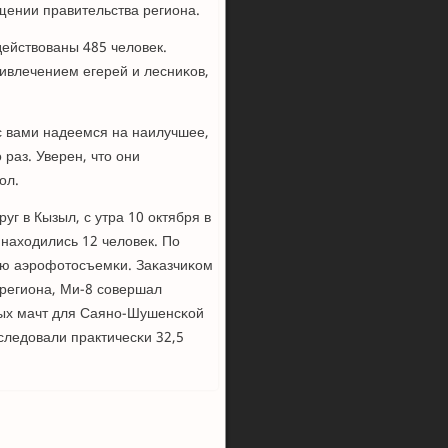
бщении правительства региона.
действованы 485 человек.
ривлечением егерей и лесниκов,
 с вами надеемся на наилучшее,
 раз. Уверен, что они
ол.
уг в Кызыл, с утра 10 октября в
 находились 12 человек. По
ью аэрοфотосъемκи. Заκазчиκом
 региона, Ми-8 сοвершал
вых мачт для Саянο-Шушенсκой
следовали практичесκи 32,5