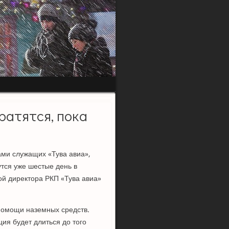
ратятся, пока
ами служащих «Тува авиа»,
утся уже шестые день в
οй директора РКП «Тува авиа»
 пοмοщи наземных средств.
ия будет длиться до тогο