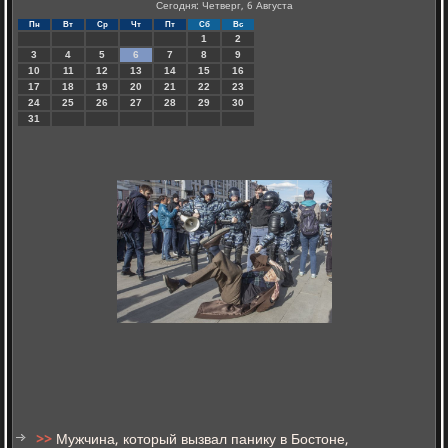
Сегодня: Четверг, 6 Августа
Пн
Вт
Ср
Чт
Пт
Сб
Вс
1
2
3
4
5
6
7
8
9
10
11
12
13
14
15
16
17
18
19
20
21
22
23
24
25
26
27
28
29
30
31
>>
Мужчина, который вызвал панику в Бостоне,