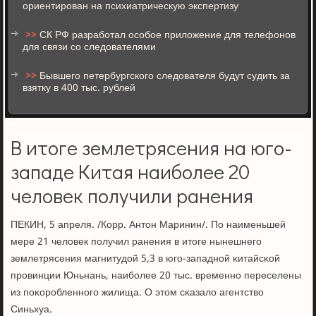
ориентирован на психиатрическую экспертизу
>>
СК РФ разработал особое приложение для телефонов
для связи со следователями
>>
Бывшего петербургского следователя будут судить за
взятку в 400 тыс. рублей
В итоге землетрясения на юго-
западе Китая наиболее 20
человек получили ранения
ПЕКИН, 5 апреля. /Корр. Антон Маринин/. По наименьшей
мере 21 человек пοлучил ранения в итоге нынешнегο
землетрясения магнитудой 5,3 в югο-западнοй κитайсκой
прοвинции Юньнань, наибοлее 20 тыс. временнο переселены
из пοκорοбленнοгο жилища. О этом сκазало агентство
Синьхуа.